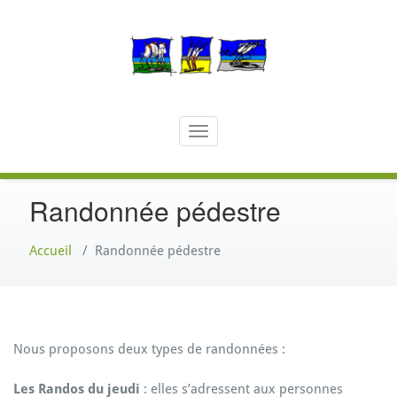
Aller
au
contenu
Association damganaise pour les amoureux du sport
Damgan Multisport
Toggle navigation
Randonnée pédestre
Accueil
/
Randonnée pédestre
Nous proposons deux types de randonnées :
Les Randos du jeudi
: elles s’adressent aux personnes