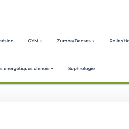
ise pour les amoureux du sport
ltisport
hésion
GYM
Zumba/Danses
Roller/H
ts énergétiques chinois
Sophrologie