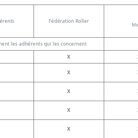
érents
Fédération Roller
Me
ent les adhérents qui les concernent
X
X
X
X
X
X
X
X