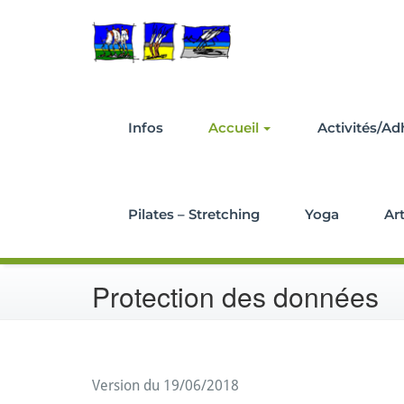
Aller
Association damgana
au
Damgan Mu
contenu
Infos
Accueil
Activités/Ad
Pilates – Stretching
Yoga
Ar
Protection des données
Version du 19/06/2018